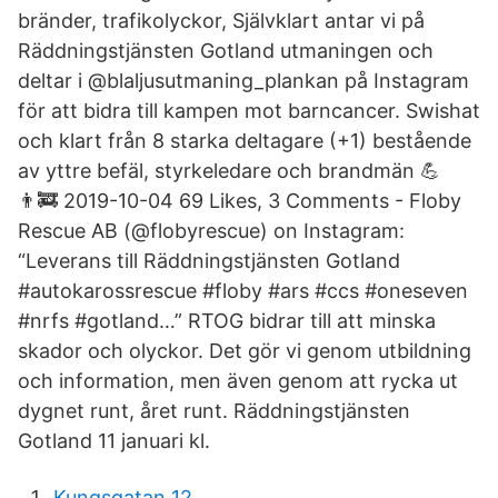
bränder, trafikolyckor, Självklart antar vi på
Räddningstjänsten Gotland utmaningen och
deltar i @blaljusutmaning_plankan på Instagram
för att bidra till kampen mot barncancer. Swishat
och klart från 8 starka deltagare (+1) bestående
av yttre befäl, styrkeledare och brandmän 💪
👨‍🚒 2019-10-04 69 Likes, 3 Comments - Floby
Rescue AB (@flobyrescue) on Instagram:
“Leverans till Räddningstjänsten Gotland
#autokarossrescue #floby #ars #ccs #oneseven
#nrfs #gotland…” RTOG bidrar till att minska
skador och olyckor. Det gör vi genom utbildning
och information, men även genom att rycka ut
dygnet runt, året runt. Räddningstjänsten
Gotland 11 januari kl.
Kungsgatan 12