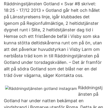
Räddningstjänsten Gotland « Svar #8 skrivet:
18:25 - 17/12 2013 » Gotland går helt och hållet
på Länsstyrelsens linje, igår klubbades det
igenom på Regionfullmäktige, 2 heltidstjänster
dygnet runt i Slite, 2 heltidstjänster dag tid i
Hemse och ett fristående befäl i Visby som ska
kunna stötta deltidskårerna runt om på ön, utan
att det påverkar huvudstyrkan i Visby Larm om
nerblåsta träd kom in till Räddningstjänsten på
Gotland under torsdagskvällen. – Det är framför
allt på södra Gotland som det blåst ner en del
träd över vägarna, säger Kontakta oss.
Räddningstj
änsten på
Gotland har under natten bekämpat en
vindsbrand i Bomarve utanför Roma. Detta är en