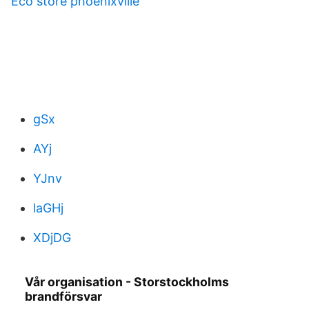
Eco store phoenixville
gSx
AYj
YJnv
laGHj
XDjDG
Vår organisation - Storstockholms
brandförsvar