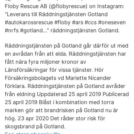
Floby Rescue AB (@flobyrescue) on Instagram:
“Leverans till Räddningstjänsten Gotland
#autokarossrescue #floby #ars #ccs #oneseven
#nrfs #gotland…” räddningstjänsten Gotland.
Räddningstjänsten på Gotland går därför ut med
en avrådan från att elda. Räddningstjänsten har
fått nära fyra miljoner kronor av
Länsförsäkringar för vissa tjänster. Hör
Försäkringsbolagets vd Mariette Nicander
förklara. Räddningstjänsten på Gotland avråder
från eldning Uppdaterad 25 april 2019 Publicerad
25 april 2019 Blåst i kombination med torra
marken gör att brandrisken på Gotland nu är
hög. 23 apr 2020 Det råder stor risk för
skogsbrand på Gotland.